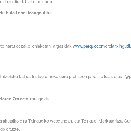
ezingo dira lehiaketan sartu.
i bidali ahal izango ditu.
rte hartu dezake lehiaketan, argazkiak
www.parquecomercialtxingudi
dintzetako bat da Instagrameko gure profilaren jarraitzailea izatea: @
riaren 7ra arte
iraungo du.
n erakutsiko dira Txingudiko webgunean, eta Txingudi Merkataritza G
go dituzte.