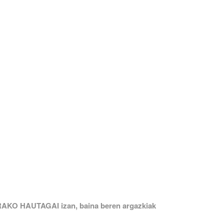
ARAKO HAUTAGAI izan, baina beren argazkiak