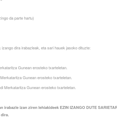
zingo da parte hartu)
 izango dira irabazleak, eta sari hauek jasoko dituzte:
rkataritza Gunean erosteko txarteletan.
Merkataritza Gunean erosteko txarteletan.
di Merkataritza Gunean erosteko txarteletan.
tan irabazle izan ziren lehiakideek EZIN IZANGO DUTE SARIET
dira.