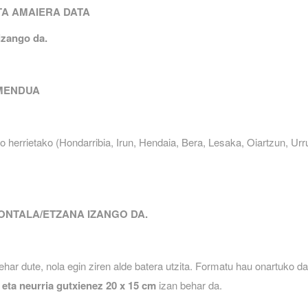
A AMAIERA DATA
 izango da
.
MENDUA
 herrietako (Hondarribia, Irun, Hendaia, Bera, Lesaka, Oiartzun, Urr
NTALA/ETZANA IZANGO DA.
har dute, nola egin ziren alde batera utzita. Formatu hau onartuko da
eta neurria gutxienez 20 x 15 cm
izan behar da.