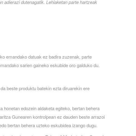
n adierazi dutenagatik. Lehiaketan parte hartzeak
tzeko emandako datuak ez badira zuzenak, parte
a emandako sarien gaineko eskubide oro galduko du.
 da beste produktu batekin ezta diruarekin ere
a honetan edozein aldaketa egiteko, bertan behera
taritza Gunearen kontrolpean ez dauden beste arrazoi
u edo bertan behera uzteko eskubidea izango dugu.