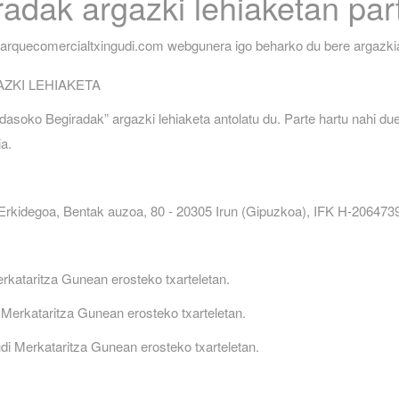
adak argazki lehiaketan par
k parquecomercialtxingudi.com webgunera igo beharko du bere argazki
AZKI LEHIAKETA
asoko Begiradak” argazki lehiaketa antolatu du. Parte hartu nahi due
a.
rkidegoa, Bentak auzoa, 80 - 20305 Irun (Gipuzkoa), IFK H-206473
rkataritza Gunean erosteko txarteletan.
Merkataritza Gunean erosteko txarteletan.
di Merkataritza Gunean erosteko txarteletan.