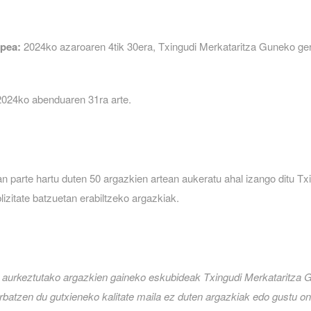
epea:
2024ko azaroaren 4tik 30era, Txingudi Merkataritza Guneko ger
024ko abenduaren 31ra arte.
n parte hartu duten 50 argazkien artean aukeratu ahal izango ditu T
izitate batzuetan erabiltzeko argazkiak.
 aurkeztutako argazkien gaineko eskubideak Txingudi Merkataritza Gu
batzen du gutxieneko kalitate maila ez duten argazkiak edo
gustu o