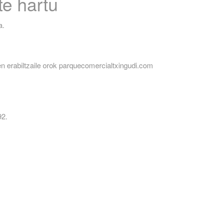
te hartu
a.
n erabiltzaile orok parquecomercialtxingudi.com
92.