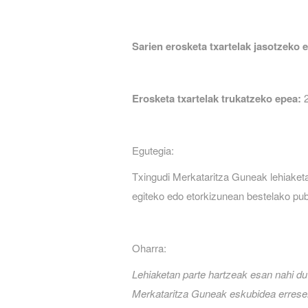
Sarien erosketa txartelak jasotzeko 
Erosketa txartelak trukatzeko epea:
2
Egutegia:
Txingudi Merkataritza Guneak lehiaketa
egiteko edo etorkizunean bestelako publ
Oharra:
Lehiaketan parte hartzeak esan nahi du
Merkataritza Guneak eskubidea erreser