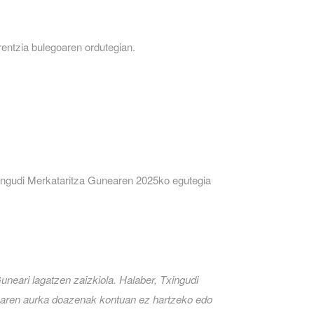
entzia bulegoaren ordutegian.
xingudi Merkataritza Gunearen 2025ko egutegia
neari lagatzen zaizkiola.
Halaber, Txingudi
naren aurka doazenak kontuan ez hartzeko edo