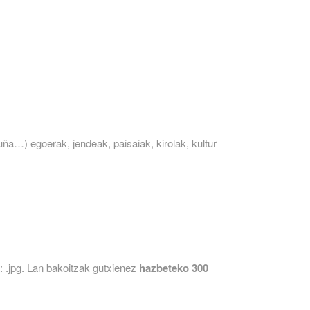
uña…) egoerak, jendeak, paisaiak, kirolak, kultur
: .jpg. Lan bakoitzak gutxienez
hazbeteko
300