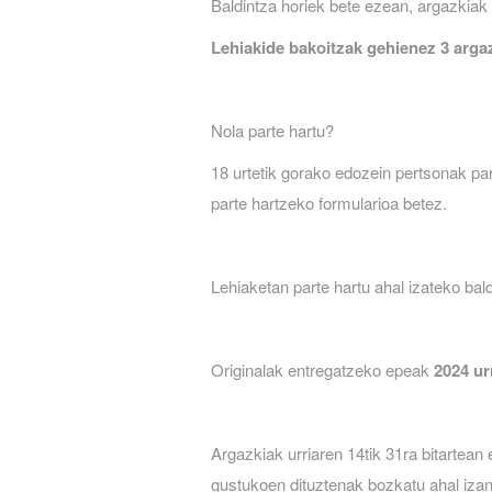
Baldintza horiek bete ezean, argazkiak 
Lehiakide bakoitzak gehienez 3 argazk
Nola parte hartu?
18 urtetik gorako edozein pertsonak pa
parte hartzeko formularioa betez.
Lehiaketan parte hartu ahal izateko bal
Originalak entregatzeko epeak
2024 ur
Argazkiak urriaren 14tik 31ra bitartea
gustukoen dituztenak bozkatu ahal izan