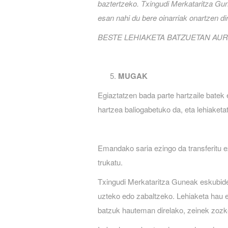
baztertzeko. Txingudi Merkataritza Gun
esan nahi du bere oinarriak onartzen dir
BESTE LEHIAKETA BATZUETAN AU
MUGAK
Egiaztatzen bada parte hartzaile batek
hartzea baliogabetuko da, eta lehiaket
Emandako saria ezingo da transferitu ez
trukatu.
Txingudi Merkataritza Guneak eskubidea
uzteko edo zabaltzeko. Lehiaketa hau e
batzuk hauteman direlako, zeinek zozke