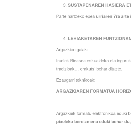
SUSTAPENAREN HASIERA ET
Parte hartzeko epea
urriaren 7ra arte
LEHIAKETAREN FUNTZIONA
Argazkien gaiak:
Irudiek Bidasoa eskualdeko eta inguruko
tradizioak… erakutsi behar dituzte.
Ezaugarri teknikoak:
ARGAZKIAREN FORMATUA HORIZO
Argazkiek formatu elektronikoa eduki be
pixeleko bereizmena eduki behar du, 