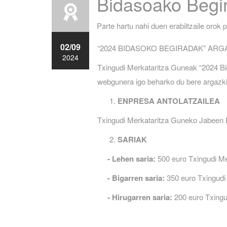
Bidasoako Begir
Parte hartu nahi duen erabiltzaile oro
02/09
“2024 BIDASOKO BEGIRADAK” ARG
2024
Txingudi Merkataritza Guneak “2024 Bid
webgunera igo beharko du bere argazki
ENPRESA ANTOLATZAILEA
Txingudi Merkataritza Guneko Jabeen E
SARIAK
- Lehen saria:
500 euro Txingudi Me
- Bigarren saria:
350 euro Txingudi 
- Hirugarren saria:
200 euro Txingu