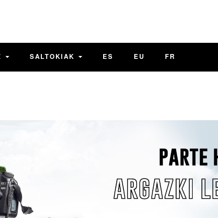
Z
SALTOKIAK
ES
EU
FR