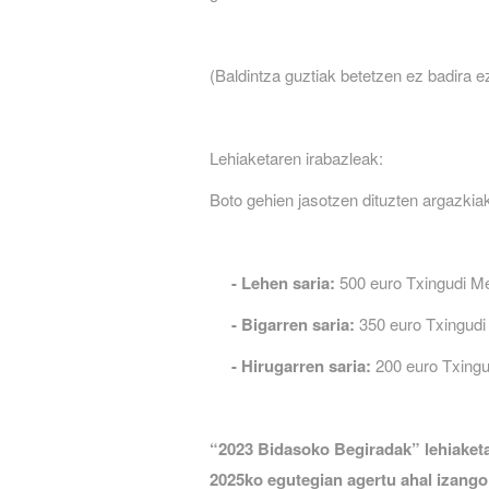
(Baldintza guztiak betetzen ez badira e
Lehiaketaren irabazleak:
Boto gehien jasotzen dituzten argazkiak
- Lehen saria:
500 euro Txingudi Me
- Bigarren saria:
350 euro Txingudi 
- Hirugarren saria:
200 euro Txingu
“2023 Bidasoko Begiradak” lehiake
2025ko egutegian agertu ahal izango 