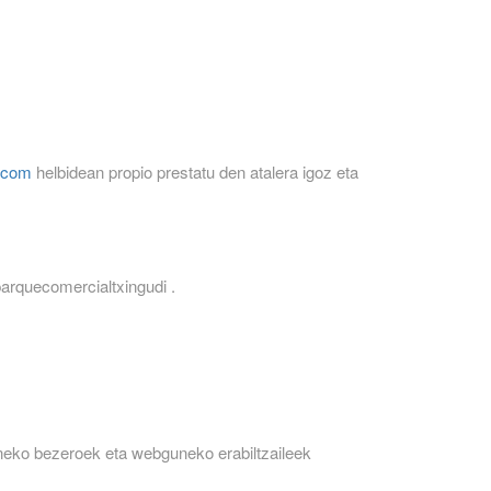
.com
helbidean propio prestatu den atalera igoz eta
parquecomercialtxingudi .
uneko bezeroek eta webguneko erabiltzaileek