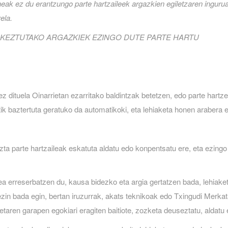
eak ez du erantzungo parte hartzaileek argazkien egiletzaren ingurua
ela.
RKEZTUTAKO ARGAZKIEK EZINGO DUTE PARTE HARTU
 ez dituela Oinarrietan ezarritako baldintzak betetzen, edo parte har
atik baztertuta geratuko da automatikoki, eta lehiaketa honen araber
ta parte hartzaileak eskatuta aldatu edo konpentsatu ere, eta ezingo
 erreserbatzen du, kausa bidezko eta argia gertatzen bada, lehiaket
zin bada egin, bertan iruzurrak, akats teknikoak edo Txingudi Merka
taren garapen egokiari eragiten baitiote, zozketa deuseztatu, aldat