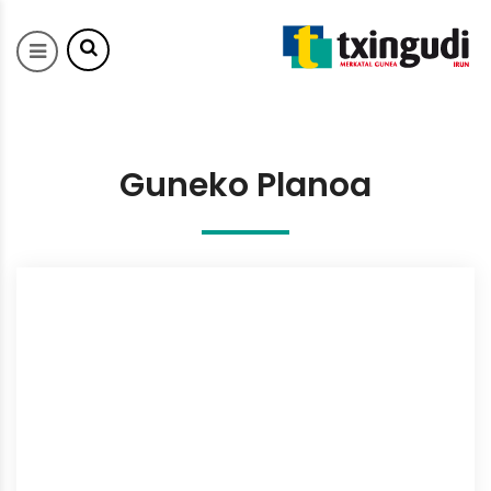
Guneko Planoa