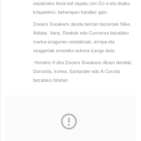
ospatzeko festa bat ospatu zen DJ-a eta doako
krispetekin, beherapen handiez gain.
Dooers Sneakers denda berrian bezeroek Nike,
Adidas, Vans, Reebok edo Converse bezalako
marka ezagunen oinetakoak, arropa eta
osagarriak erosteko aukera izango dute.
Honekin 9 dira Dooers Sneakers dituen dendak,
Donostia, Iruñea, Santander edo A Coruña
bezalako hirietan.