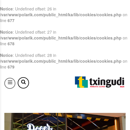
Notice
: Undefined offset: 26 in
/var/www/polarik.com/public_html/ka/lib/cookies/cookies.php
on
line
677
Notice
: Undefined offset: 27 in
/var/www/polarik.com/public_html/ka/lib/cookies/cookies.php
on
line
678
Notice
: Undefined offset: 28 in
/var/www/polarik.com/public_html/ka/lib/cookies/cookies.php
on
line
679