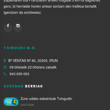
Espainiaren eta Frantziaren arteko mugatik 5 km-ra dagoenez
gero, bi herrialde horien artean sortzen den trafikoa bertatik
igarotzen da ezinbestez.
TXINGUDI M.G.
Bº VENTAS Nº 80, 20305, IRUN
09:00etatik 22:00etara zabalik
943 639 063
AZKENAK
BERRIAK
Zure udako eskaintzak Txingudin
24/07/2026