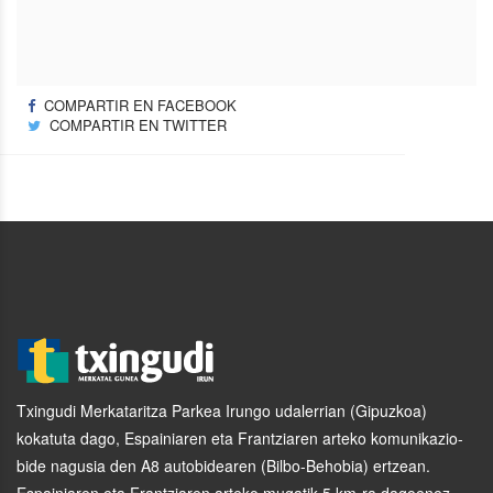
COMPARTIR EN FACEBOOK
COMPARTIR EN TWITTER
Txingudi Merkataritza Parkea Irungo udalerrian (Gipuzkoa)
kokatuta dago, Espainiaren eta Frantziaren arteko komunikazio-
bide nagusia den A8 autobidearen (Bilbo-Behobia) ertzean.