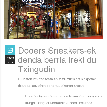
Dooers Sneakers-ek
denda berria ireki du
02/02
2018
Txingudin
DJ batek irekitze festa animatu zuen eta krispetak
doan banatu ziren bertaratu zirenen artean.
Dooers Sneakers-ek denda berria ireki zuen atzo
Irungo Txingudi Merkatal Gunean. Irekitzea