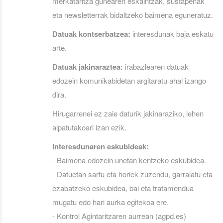
merkataritza gunearen eskaintzak, sustapenak
eta newsletterrak bidaltzeko baimena eguneratuz.
Datuak kontserbatzea:
interesdunak baja eskatu
arte.
Datuak jakinaraztea:
irabazlearen datuak
edozein komunikabidetan argitaratu ahal izango
dira.
Hirugarrenei ez zaie daturik jakinaraziko, lehen
aipatutakoari izan ezik.
Interesdunaren eskubideak:
- Baimena edozein unetan kentzeko eskubidea.
- Datuetan sartu eta horiek zuzendu, garraiatu eta
ezabatzeko eskubidea, bai eta tratamendua
mugatu edo hari aurka egitekoa ere.
- Kontrol Agintaritzaren aurrean (agpd.es)