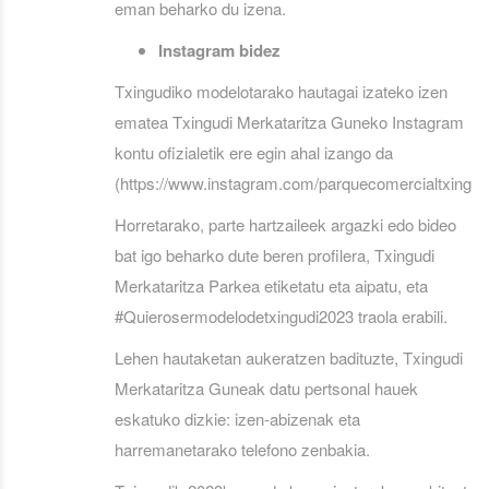
eman beharko du izena.
Instagram bidez
Txingudiko modelotarako hautagai izateko izen
ematea Txingudi Merkataritza Guneko Instagram
kontu ofizialetik ere egin ahal izango da
(https://www.instagram.com/parquecomercialtxingudi
Horretarako, parte hartzaileek argazki edo bideo
bat igo beharko dute beren profilera, Txingudi
Merkataritza Parkea etiketatu eta aipatu, eta
#Quierosermodelodetxingudi2023 traola erabili.
Lehen hautaketan aukeratzen badituzte, Txingudi
Merkataritza Guneak datu pertsonal hauek
eskatuko dizkie: izen-abizenak eta
harremanetarako telefono zenbakia.