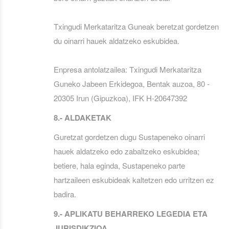
Txingudi Merkataritza Guneak beretzat gordetzen
du oinarri hauek aldatzeko eskubidea.
Enpresa antolatzailea: Txingudi Merkataritza
Guneko Jabeen Erkidegoa, Bentak auzoa, 80 -
20305 Irun (Gipuzkoa), IFK H-20647392
8.- ALDAKETAK
Guretzat gordetzen dugu Sustapeneko oinarri
hauek aldatzeko edo zabaltzeko eskubidea;
betiere, hala eginda, Sustapeneko parte
hartzaileen eskubideak kaltetzen edo urritzen ez
badira.
9.- APLIKATU BEHARREKO LEGEDIA ETA
JURISDIKZIOA