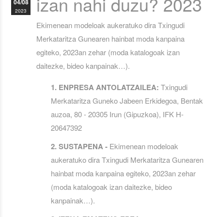
izan nahi duzu? 2023
04/08
2023
Ekimenean modeloak aukeratuko dira Txingudi
Merkataritza Gunearen hainbat moda kanpaina
egiteko, 2023an zehar (moda katalogoak izan
daitezke, bideo kanpainak…).
1. ENPRESA ANTOLATZAILEA:
Txingudi
Merkataritza Guneko Jabeen Erkidegoa, Bentak
auzoa, 80 - 20305 Irun (Gipuzkoa), IFK H-
20647392
2. SUSTAPENA -
Ekimenean modeloak
aukeratuko dira Txingudi Merkataritza Gunearen
hainbat moda kanpaina egiteko, 2023an zehar
(moda katalogoak izan daitezke, bideo
kanpainak…).