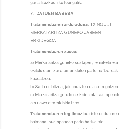
gerta litezkeen kalteengatik.
7.- DATUEN BABESA
Tratamenduaren arduraduna:
TXINGUDI
MERKATARITZA GUNEKO JABEEN
ERKIDEGOA
Tratamenduaren xedea:
a) Merkataritza guneko sustapen, lehiaketa eta
ekitaldietan izena eman duten parte hartzaileak
kudeatzea.
b) Saria esleitzea, jakinaraztea eta entregatzea.
c) Merkataritza guneko eskaintzak, sustapenak
eta newsleterrak bidaltzea.
Tratamenduaren legitimazioa:
interesdunaren
baimena, sustapenean parte hartuz eta