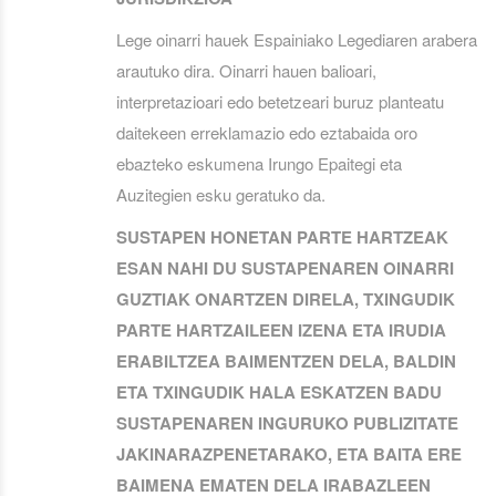
Lege oinarri hauek Espainiako Legediaren arabera
arautuko dira. Oinarri hauen balioari,
interpretazioari edo betetzeari buruz planteatu
daitekeen erreklamazio edo eztabaida oro
ebazteko eskumena Irungo Epaitegi eta
Auzitegien esku geratuko da.
SUSTAPEN HONETAN PARTE HARTZEAK
ESAN NAHI DU SUSTAPENAREN OINARRI
GUZTIAK ONARTZEN DIRELA, TXINGUDIK
PARTE HARTZAILEEN IZENA ETA IRUDIA
ERABILTZEA BAIMENTZEN DELA, BALDIN
ETA TXINGUDIK HALA ESKATZEN BADU
SUSTAPENAREN INGURUKO PUBLIZITATE
JAKINARAZPENETARAKO, ETA BAITA ERE
BAIMENA EMATEN DELA IRABAZLEEN