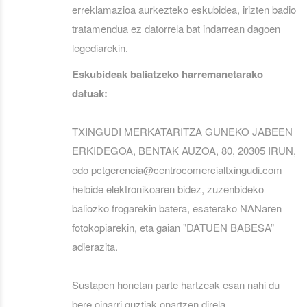
erreklamazioa aurkezteko eskubidea, irizten badio
tratamendua ez datorrela bat indarrean dagoen
legediarekin.
Eskubideak baliatzeko harremanetarako
datuak:
TXINGUDI MERKATARITZA GUNEKO JABEEN
ERKIDEGOA, BENTAK AUZOA, 80, 20305 IRUN,
edo pctgerencia@centrocomercialtxingudi.com
helbide elektronikoaren bidez, zuzenbideko
baliozko frogarekin batera, esaterako NANaren
fotokopiarekin, eta gaian "DATUEN BABESA”
adierazita.
Sustapen honetan parte hartzeak esan nahi du
bere oinarri guztiak onartzen direla.