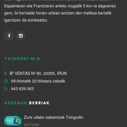
Espainiaren eta Frantziaren arteko mugatik 5 km-ra dagoenez
gero, bi herrialde horien artean sortzen den trafikoa bertatik
igarotzen da ezinbestez.
TXINGUDI M.G.
Bº VENTAS Nº 80, 20305, IRUN
09:00etatik 22:00etara zabalik
943 639 063
AZKENAK
BERRIAK
Zure udako eskaintzak Txingudin
24/07/2026