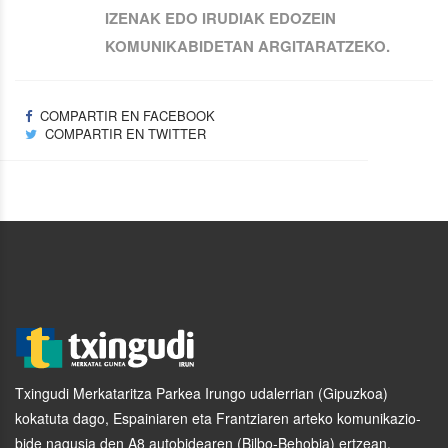
IZENAK EDO IRUDIAK EDOZEIN
KOMUNIKABIDETAN ARGITARATZEKO.
COMPARTIR EN FACEBOOK
COMPARTIR EN TWITTER
Txingudi Merkataritza Parkea Irungo udalerrian (Gipuzkoa)
kokatuta dago, Espainiaren eta Frantziaren arteko komunikazio-
bide nagusia den A8 autobidearen (Bilbo-Behobia) ertzean.