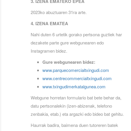
3. IZENA EMATEKO EPEA
2023ko abuztuaren 31ra arte.
4. IZENA EMATEA
Nahi duten 6 urtetik gorako pertsona guztiek har
dezakete parte gure webgunearen edo
Instagramen bidez.
Gure webgunearen bidez:
www.parquecomercialtxingudi.com
www.centrecommercialtxingudi.com
www.txingudimerkatalgunea.com
Webgune horretan formulario bat bete behar da,
datu pertsonalekin (izen-abizenak, telefono
zenbakia, etab.) eta argazki edo bideo bat gehitu.
Haurrak badira, baimena duen tutoreren batek