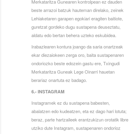
Merkataritza Gunearen kontrolpean ez dauden
beste arrazoi batzuk hauteman direlako, zeinek
Lehiaketaren garapen egokiari eragiten baitiote,
guretzat gordeko dugu sustapena deuseztatu,
aldatu edo bertan behera uzteko eskubidea.
Irabazlearen kontura joango da saria onartzeak
ekar diezaiokeen zerga oro, baita sustapenaren
ondoriozko beste edozein gastu ere, Txingudi
Merkataritza Guneak Lege Oinarri hauetan
berariaz onartuta ez badago.
6.- INSTAGRAM
Instagramek ez du sustapena babesten,
abalatzen edo kudeatzen, eta ez dago hari lotuta;
beraz, parte hartzaileek erantzukizun orotatik libre
utziko dute Instagram, sustapenaren ondorioz