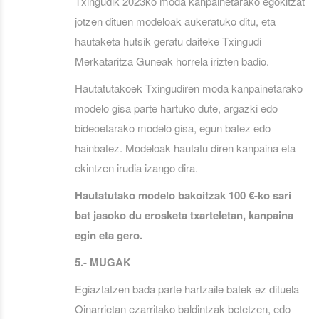
Txingudik 2023ko moda kanpainetarako egokitzat
jotzen dituen modeloak aukeratuko ditu, eta
hautaketa hutsik geratu daiteke Txingudi
Merkataritza Guneak horrela irizten badio.
Hautatutakoek Txingudiren moda kanpainetarako
modelo gisa parte hartuko dute, argazki edo
bideoetarako modelo gisa, egun batez edo
hainbatez. Modeloak hautatu diren kanpaina eta
ekintzen irudia izango dira.
Hautatutako modelo bakoitzak 100 €-ko sari
bat jasoko du erosketa txarteletan, kanpaina
egin eta gero.
5.- MUGAK
Egiaztatzen bada parte hartzaile batek ez dituela
Oinarrietan ezarritako baldintzak betetzen, edo