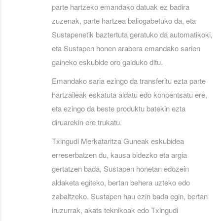
parte hartzeko emandako datuak ez badira
zuzenak, parte hartzea baliogabetuko da, eta
Sustapenetik baztertuta geratuko da automatikoki,
eta Sustapen honen arabera emandako sarien
gaineko eskubide oro galduko ditu.
Emandako saria ezingo da transferitu ezta parte
hartzaileak eskatuta aldatu edo konpentsatu ere,
eta ezingo da beste produktu batekin ezta
diruarekin ere trukatu.
Txingudi Merkataritza Guneak eskubidea
erreserbatzen du, kausa bidezko eta argia
gertatzen bada, Sustapen honetan edozein
aldaketa egiteko, bertan behera uzteko edo
zabaltzeko. Sustapen hau ezin bada egin, bertan
iruzurrak, akats teknikoak edo Txingudi