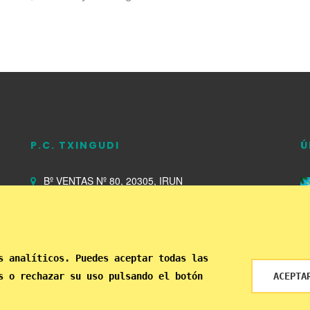
P.C. TXINGUDI
Ú
Bº VENTAS Nº 80, 20305, IRUN
Abierto de 09:00 a 22:00
943 639 063
s analíticos. Puedes aceptar todas las
s o rechazar su uso pulsando el botón
ACEPTA