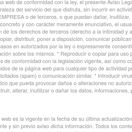
na web de conformidad con la ley, el presente Aviso Lega
leza del servicio del que disfruta, sin incurrir en activ
a EMPRESA o de terceros, o que puedan dañar, inutilizar, 
n concreto y con carácter meramente enunciativo, el usua
ón de los derechos de terceros (derecho a la intimidad y
, copiar, distribuir, poner a disposición, comunicar públic
 casos en autorizados por la ley o expresamente consent
ación sobre los mismos. * Reproducir o copiar para uso 
s de conformidad con la legislación vigente, así como c
nidos de la página web para cualquier tipo de actividad pu
icitados (spam) o comunicación similar. * Introducir viru
tico que pueda provocar daños o alteraciones no autori
ruir, alterar, inutilizar o dañar los datos, informacione
 web es la vigente en la fecha de su última actualizac
mente y sin previo aviso dicha información. Todos los con