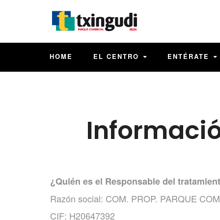
HOME
EL CENTRO
ENTÉRATE
Informació
¿Quién es el Responsable del tratamien
Razón social: COM. PROP. PARQUE CO
CIF: H20647392