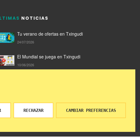
LTIMAS
NOTICIAS
Tu verano de ofertas en Txingudi
24/07/2026
El Mundial se juega en Txingudi
10/06/2026
Compra en Txingudi y llévate un Txilibito de
San Marcial
05/06/2026
R
RECHAZAR
CAMBIAR PREFERENCIAS
 PARQUE COMERCIAL TXINGUDI | POWERED BY
MYFOCUS